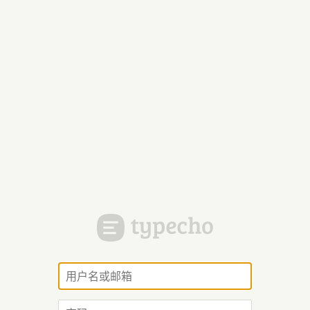
用
户
名
密