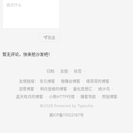
发送
暂无评论，快来抢沙发吧！
归档
·
友链
·
标签
·
友情链接：
非凡博客
·
微赚会博客
·
缙哥哥的博客
·
泪雪博客
·
明月登楼的博客
·
量化思想汇
·
统计鸟
·
蓝天有月的博客
·
小熊HTTP代理
·
赚客导航
·
贾旭博客
©2026 Powered by Typecho
冀ICP备11022167号