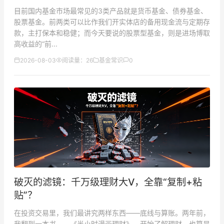
目前国内基金市场最常见的3类产品就是货币基金、债券基金、
股票基金。前两类可以比作我们开实体店的备用现金流与定期存
款，主打保本和稳健；而今天要说的股票型基金，则是进场博取
高收益的“前...
2026-08-03
阅读量：26
基金常识
0
破灭的滤镜：千万级理财大V，全靠“复制+粘
贴”？
在投资交易里，我们最讲究两样东西——底线与算账。两年前，
我翻到一本书——《半小时漫画理财》，开始了解理财，也算是