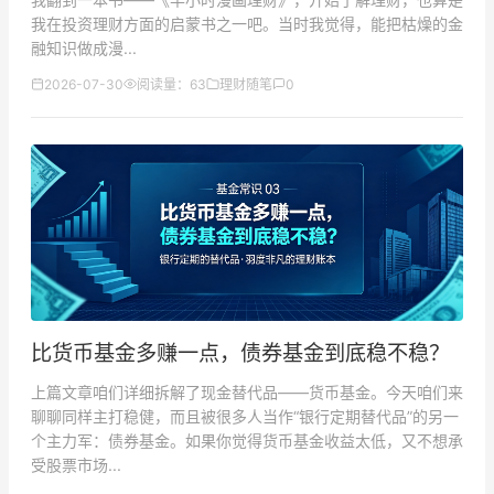
我在投资理财方面的启蒙书之一吧。当时我觉得，能把枯燥的金
融知识做成漫...
2026-07-30
阅读量：63
理财随笔
0
比货币基金多赚一点，债券基金到底稳不稳？
上篇文章咱们详细拆解了现金替代品——货币基金。今天咱们来
聊聊同样主打稳健，而且被很多人当作“银行定期替代品”的另一
个主力军：债券基金。如果你觉得货币基金收益太低，又不想承
受股票市场...