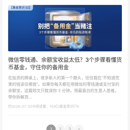
微信零钱通、余额宝收益太低？3个步骤看懂货
币基金，守住你的备用金
在投资的牌桌上，很多新人的第一个跟头，往往栽在“不知道兜
里的钱该往哪放”。如果你每天都在用微信的零钱通或支付宝的
余额宝，这篇短文只耽误你 3 分钟。用最直白的生意人思维，
带你拆解货...
2026-07-20
阅读量：104
基金常识
0
1
2
3
>