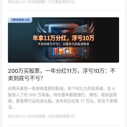
2026-07-27
阅读量：71
基金常识
0
200万买股票，一年分红11万，浮亏10万：不
卖到底亏不亏？
前两天看到一条很有意思的新闻。有个叫九九的投资者，在 A
股投入了约 200 万本金。持仓基本都是银行、保险、电信运营
商、家电等行业的龙头股。去年的分红有 11 万元，折合下来相
当...
2026-07-23
阅读量：92
理财随笔
0