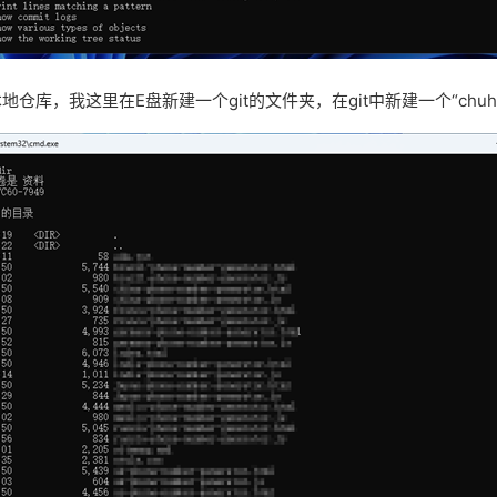
仓库，我这里在E盘新建一个git的文件夹，在git中新建一个“chu