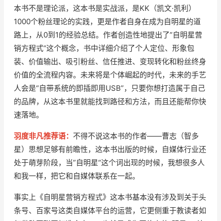
本书不是理论派，这本书是实战派，是KK（凯文·凯利）
1000个粉丝理论的实践，更是作者自身在成为自明星的道
路上，从0到1的经验总结。作者创造性地提出了”自明星营
销方程式“这个概念，书中详细介绍了个人定位、形象包
装、价值输出、吸引粉丝、信任推进、变现转化和粉丝终身
价值的全流程内容。未来将是个体崛起的时代，未来的手艺
人会是“自带系统的即插即用USB”，只要你想打造属于自己
的品牌，从这本书里就能找到路径和方法，而且还能帮你快
速落地。
羽度非凡推荐语：
不得不说这本书的作者——曹志（智多
星）思想足够有前瞻性，这本书出版的时候，自媒体行业还
处于萌芽阶段，当”自明星“这个词出现的时候，我想很多人
和我一样，把它和自媒体联系在一起。
事实上《自明星营销方程式》这本书基本没有涉及到关于头
条号、百家号这类自媒体平台的运营，它更侧重于教读者如